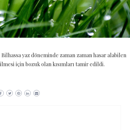
. Bilhassa yaz döneminde zaman zaman hasar alabilen
lmesi için bozuk olan kısımları tamir edildi.