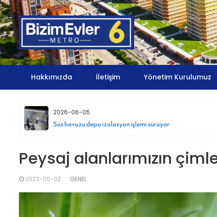
Skip
to
content
Hakkımızda
İletişim
Yönetim Kurulumuz
2026-06-05
Süs havuzu depo izolasyon işlemi sürüyor
Peysaj alanlarımızın çimler
2023-05-02
GENEL