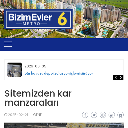
Skip
to
content
2026-06-05
Süs havuzu depo izolasyon işlemi sürüyor
Sitemizden kar
manzaraları
2025-02-21
GENEL