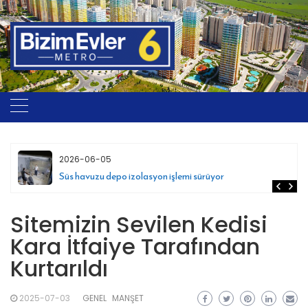
Skip
to
content
2026-06-05
Süs havuzu depo izolasyon işlemi sürüyor
Sitemizin Sevilen Kedisi
Kara İtfaiye Tarafından
Kurtarıldı
2025-07-03
GENEL
MANŞET