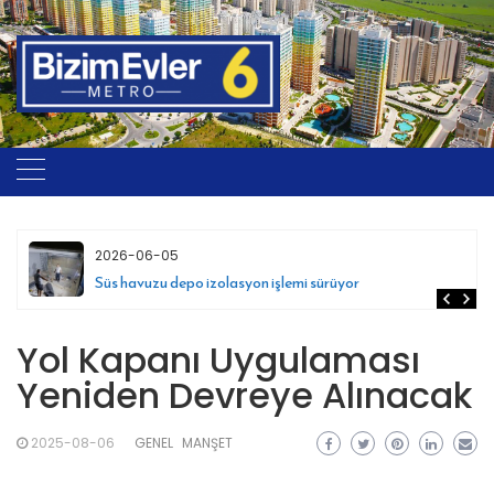
Skip
to
content
2026-06-05
Süs havuzu depo izolasyon işlemi sürüyor
Yol Kapanı Uygulaması
Yeniden Devreye Alınacak
2025-08-06
GENEL
MANŞET